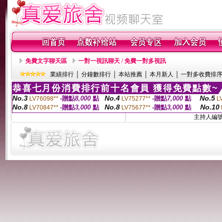
免費文字聊天區
一對一視訊聊天 / 免費一對多視訊
業績排行
│
分鐘數排行
│
本站推薦
│
本月新人
│
一對多收費排
恭喜七月份消費排行前十名會員 獲得免費點數~
No.3
No.4
No.5
-贈點
8,000
點
-贈點
7,000
點
LV76098**
LV75277**
L
No.8
No.8
No.10
-贈點
3,000
點
-贈點
3,000
點
LV70847**
LV75677**
主持人編